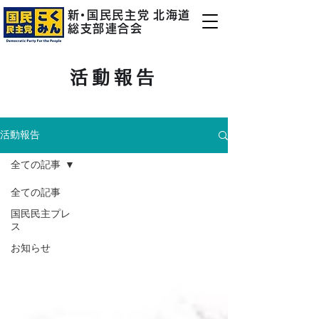
新
・
国民民主
党
北海道
総支部連合会
活動報告
活動報告
全ての記事
全ての記事
国民民主プレ
ス
お知らせ