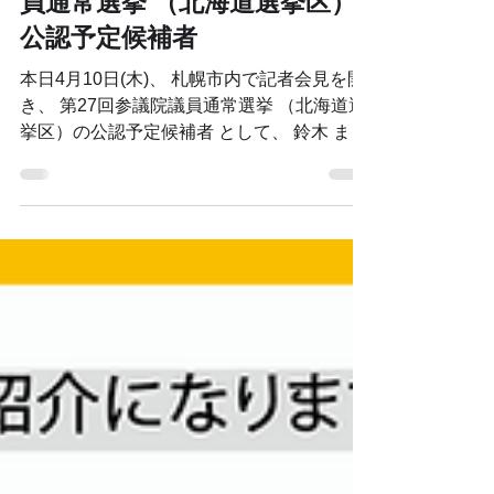
【公認決定】第27回参議院議
員通常選挙 （北海道選挙区）
公認予定候補者
本日4月10日(木)、 札幌市内で記者会見を開
き、 第27回参議院議員通常選挙 （北海道選
挙区）の公認予定候補者 として、 鈴木 まさ
き さん（33歳・新人）を決定した事を発表
しました。 皆さまの応援、よろしくお願い
いたします！