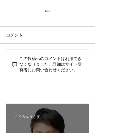
コメント
この投稿へのコメントは利用でき
国民民主プレス号外 苫小
国民民主プレス
なくなりました。詳細はサイト所
牧市特別号 令和8年6月
区特別号 令和8
有者にお問い合わせください。
こくみんうさぎ