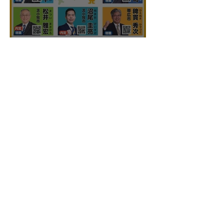
国民民主プレス北海道連号
外 令和8年7月
こくみんうさぎ
国民民主プレス号外 苫小牧
市特別号 令和8年6月