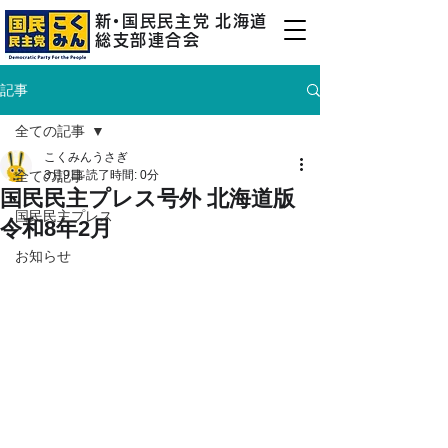
新
・
国民民主
党
北海道
総支部連合会
記事
全ての記事
こくみんうさぎ
全ての記事
3月9日
読了時間: 0分
国民民主プレス号外 北海道版
国民民主プレス
令和8年2月
お知らせ