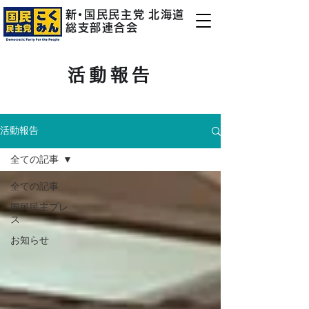
新
・
国民民主
党
北海道
総支部連合会
活動報告
活動報告
全ての記事
全ての記事
国民民主プレ
ス
お知らせ