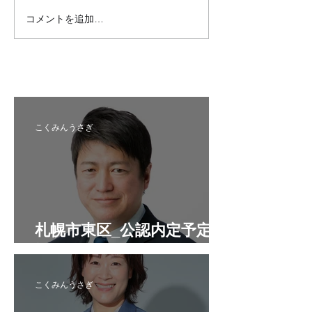
コメントを追加…
札幌市中央区_公認内定予
紋別市_推薦内
定候補者
者
こくみんうさぎ
札幌市東区_公認内定予定候
補者
こくみんうさぎ