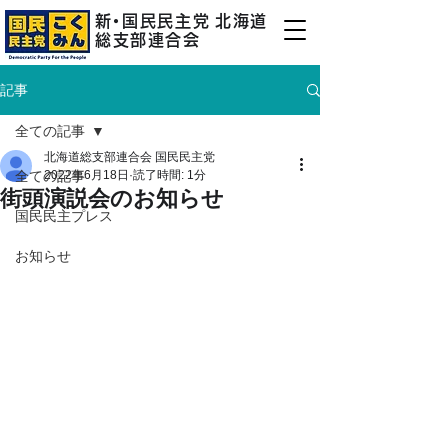
新
・
国民民主
党
北海道
総支部連合会
記事
全ての記事
北海道総支部連合会 国民民主党
全ての記事
2022年6月18日
読了時間: 1分
街頭演説会のお知らせ
国民民主プレス
お知らせ