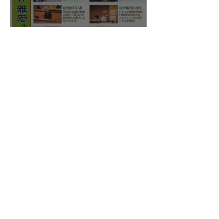
国民民主プレス号外 苫小牧
市特別号 令和8年6月
新
・
国民民主党
北海道総支部連合会