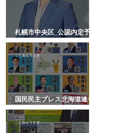
札幌市中央区_公認内定予定
候補者
こくみんうさぎ
国民民主プレス北海道連号
外 令和8年7月
こくみんうさぎ