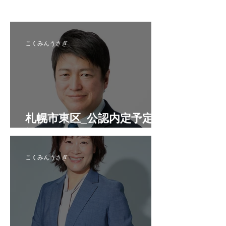
こくみんうさぎ
札幌市東区_公認内定予定候
補者
こくみんうさぎ