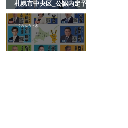
札幌市中央区_公認内定予定
候補者
こくみんうさぎ
国民民主プレス北海道連号
外 令和8年7月
こくみんうさぎ