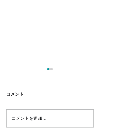
コメント
コメントを追加…
札幌市中央区_公認内定予
紋別市_推薦内
定候補者
者