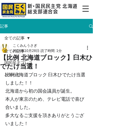
新
・
国民民主
党
北海道
総支部連合会
記事
全ての記事
こくみんうさぎ
全ての記事
2024年10月28日
読了時間: 1分
【比例 北海道ブロック】臼木ひ
国民民主プレス
でたけ当選！
お知らせ
比例北海道ブロック 臼木ひでたけ当選
しました！！
北海道から初の国会議員が誕生。
本人が東京のため、テレビ電話で喜び
合いました。
多大なるご支援を頂きありがとうござ
いました！