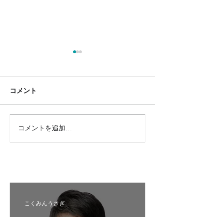
コメント
コメントを追加…
札幌市中央区_公認内定予
紋別市_推薦内
定候補者
者
こくみんうさぎ