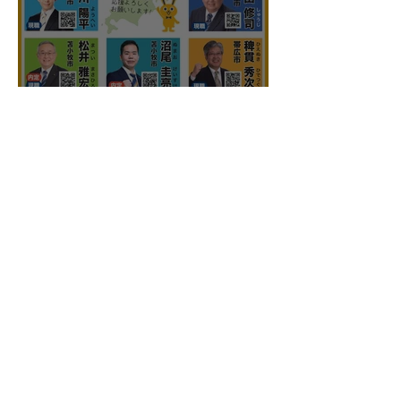
国民民主プレス北海道連号
外 令和8年7月
こくみんうさぎ
国民民主プレス号外 苫小牧
市特別号 令和8年6月