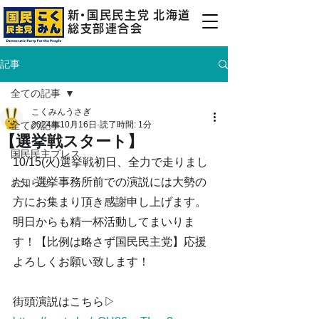
新
・
国民民主
党
北海道
総支部連合会
記事
全ての記事
こくみんうさぎ
全ての記事
2024年10月16日
読了時間: 1分
【選挙戦スタート】
国民民主プレス
10/15(火)選挙戦初日、全力で走りまし
た。選挙事務所前での演説には大勢の
お知らせ
方にお集まり頂き感謝申し上げます。
明日からも精一杯活動してまいりま
す！【比例は略さず国民民主党】応援
よろしくお願い致します！
街頭演説はこちら▷