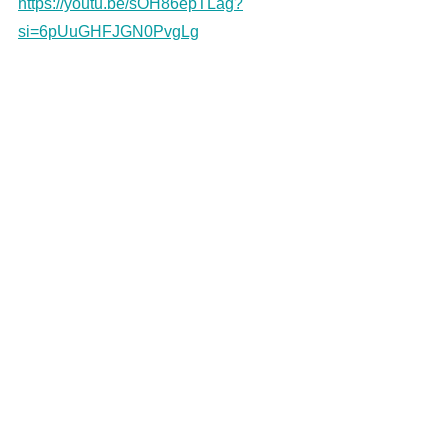
https://youtu.be/sOH86epTLag?
si=6pUuGHFJGN0PvgLg