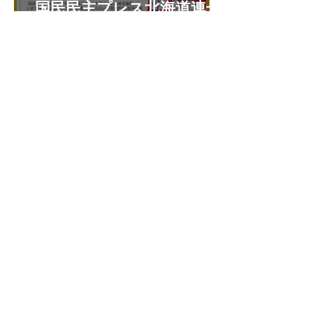
国民民主プレス北海道連号
外 令和8年7月
こくみんうさぎ
国民民主プレス号外 苫小牧
市特別号 令和8年6月