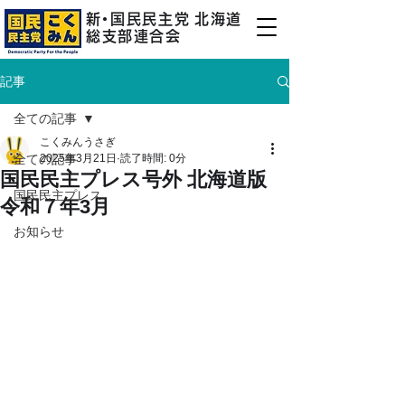
新
・
国民民主
党
北海道
総支部連合会
記事
全ての記事
こくみんうさぎ
全ての記事
2025年3月21日
読了時間: 0分
国民民主プレス号外 北海道版
国民民主プレス
令和７年3月
お知らせ