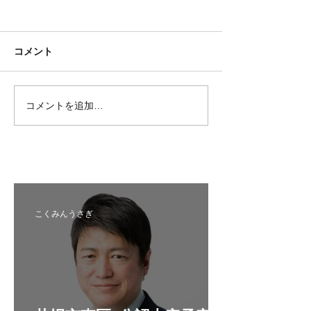
コメント
コメントを追加…
国民民主プレス号外 苫小
国民民主プレス
牧市特別号 令和8年6月
区特別号 令和8
こくみんうさぎ