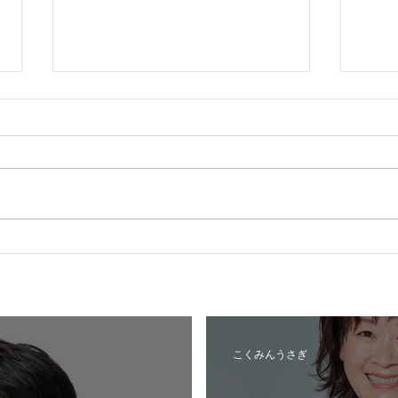
国民民主プレス号外 苫小牧市
国民
特別号 令和8年6月
別号
こくみんうさぎ