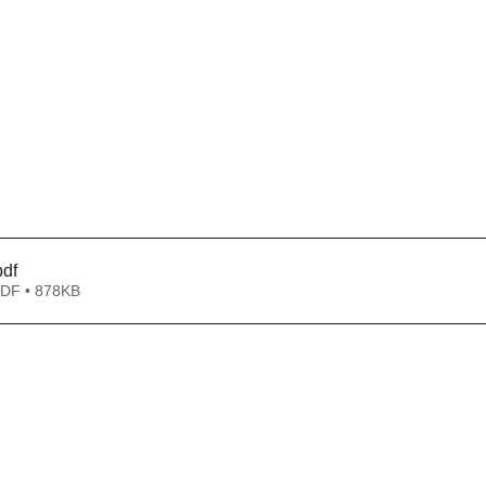
pdf
 • 878KB