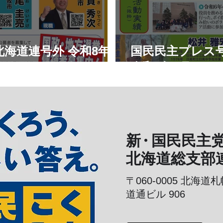
海道連号外 令和8年7
国民民主プレス
令和8年6月
新
・
国民民主
北海道総支部
〒060-0005
北海道札
道通ビル 906