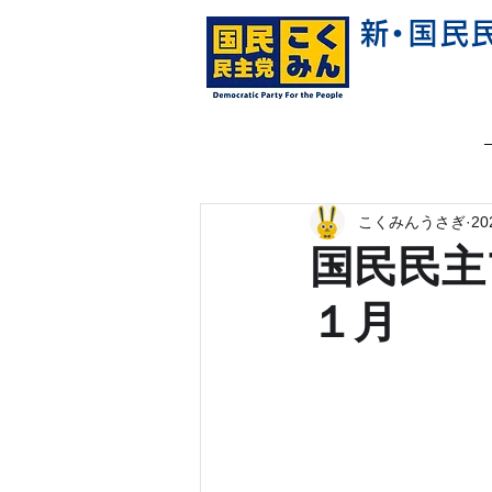
新
・
国民
こくみんうさぎ
2
国民民主
１月