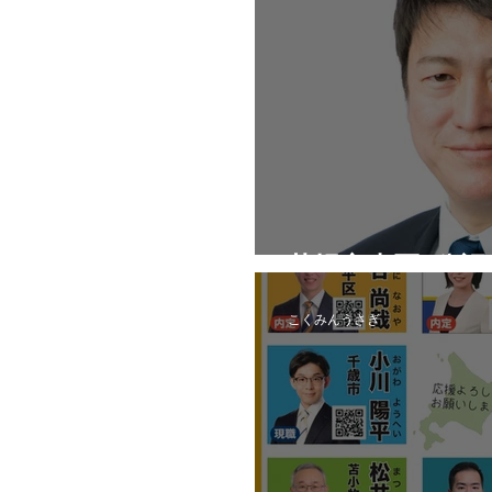
札幌市東区_公
こくみんうさぎ