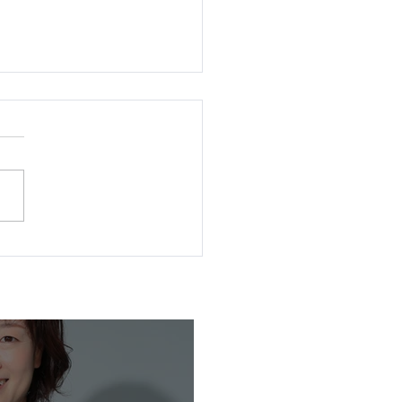
民主プレス号外 豊平区特
 令和8年4月