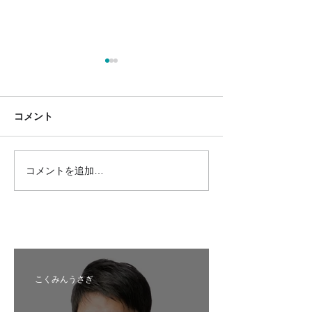
コメント
コメントを追加…
札幌市中央区_公認内定予
紋別市_推薦内
定候補者
者
こくみんうさぎ