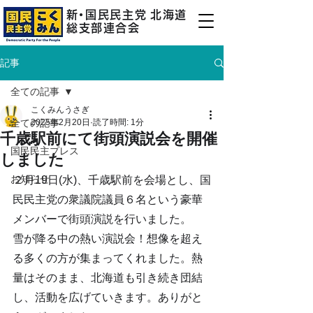
新
・
国民民主
党
北海道
総支部連合会
記事
全ての記事
こくみんうさぎ
全ての記事
2025年2月20日
読了時間: 1分
千歳駅前にて街頭演説会を開催
国民民主プレス
しました
お知らせ
２月19日(水)、千歳駅前を会場とし、国
民民主党の衆議院議員６名という豪華
メンバーで街頭演説を行いました。
雪が降る中の熱い演説会！想像を超え
る多くの方が集まってくれました。熱
量はそのまま、北海道も引き続き団結
し、活動を広げていきます。ありがと