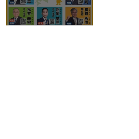
国民民主プレス北海道連号
外 令和8年7月
こくみんうさぎ
国民民主プレス号外 苫小牧
市特別号 令和8年6月