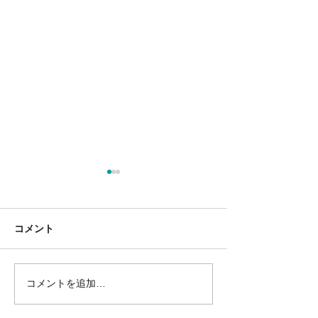
コメント
コメントを追加…
国民民主プレス号外 苫小
国民民主プレス
牧市特別号 令和8年6月
区特別号 令和8