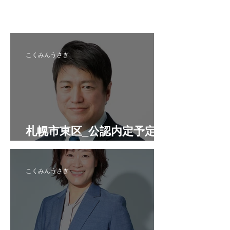
こくみんうさぎ
札幌市東区_公認内定予定候
補者
こくみんうさぎ