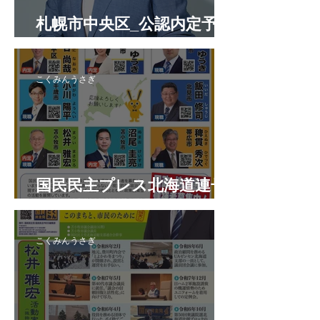
札幌市中央区_公認内定予定
候補者
こくみんうさぎ
国民民主プレス北海道連号
外 令和8年7月
こくみんうさぎ