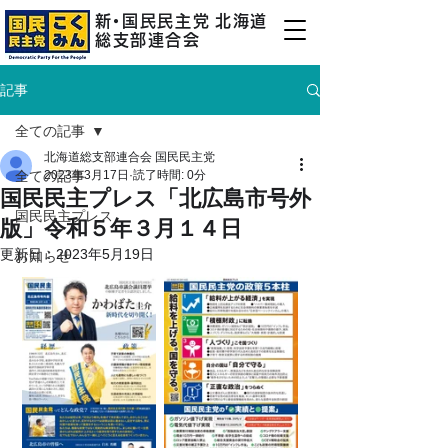
新
・
国民民主
党
北海道
総支部連合会
記事
全ての記事
北海道総支部連合会 国民民主党
全ての記事
2023年3月17日
読了時間: 0分
国民民主プレス「北広島市号外
国民民主プレス
版」令和５年３月１４日
更新日：
2023年5月19日
お知らせ