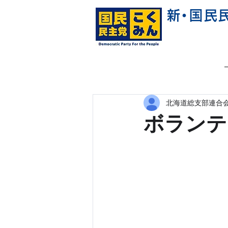
新
・
国民
北海道総支部連合会
ボランテ