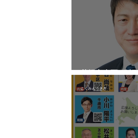
札幌市東区_公
こくみんうさぎ