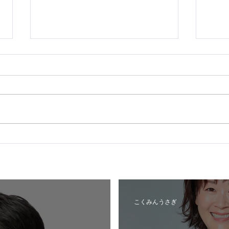
紋別
札幌市中央区_公認内定予定
候補者
こくみんうさぎ