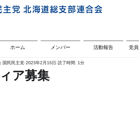
民主
党
北海道総支部連合会
ホーム
メンバー
活動報告
党員
 国民民主党
2023年2月15日
読了時間: 1分
ィア募集