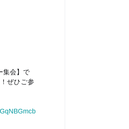
ー集会】で
す！ぜひご参
wkmGqNBGmcb