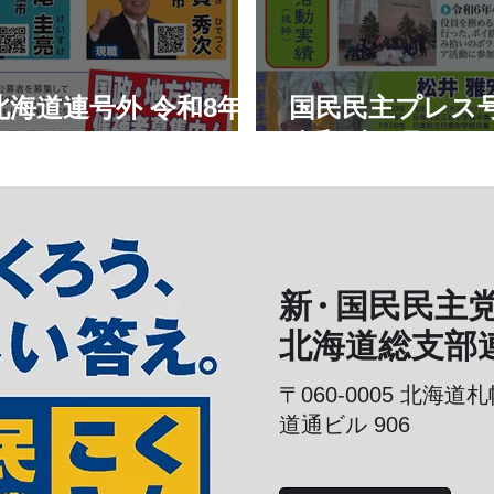
海道連号外 令和8年7
国民民主プレス
令和8年6月
新
・
国民民主
北海道総支部
〒060-0005
北海道札
道通ビル 906