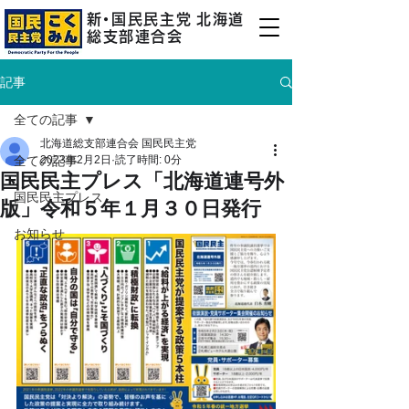
新
・
国民民主
党
北海道
総支部連合会
記事
全ての記事
北海道総支部連合会 国民民主党
全ての記事
2023年2月2日
読了時間: 0分
国民民主プレス「北海道連号外
国民民主プレス
版」令和５年１月３０日発行
お知らせ