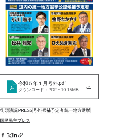
.pdf
令和５年１月号外
ダウンロード：PDF • 10.15MB
街頭演説
PRESS
号外
候補予定者
統一地方選挙
国民民主プレス