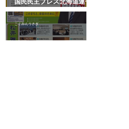
国民民主プレス北海道連号
外 令和8年7月
こくみんうさぎ
国民民主プレス号外 苫小牧
市特別号 令和8年6月