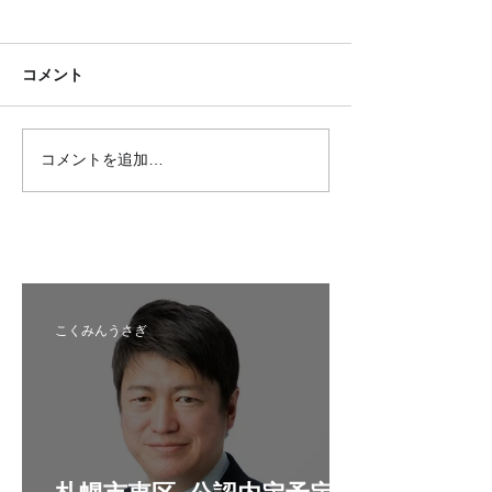
コメント
コメントを追加…
国民民主プレス号外 苫小
国民民主プレス
牧市特別号 令和8年6月
区特別号 令和8
こくみんうさぎ