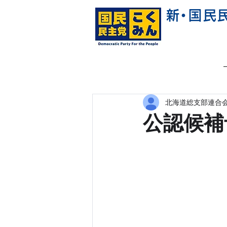
新
・
国民
北海道総支部連合会
公認候補