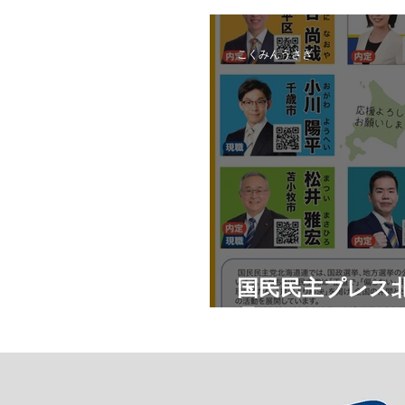
札幌市東区_公
こくみんうさぎ
国民民主プレス北
月