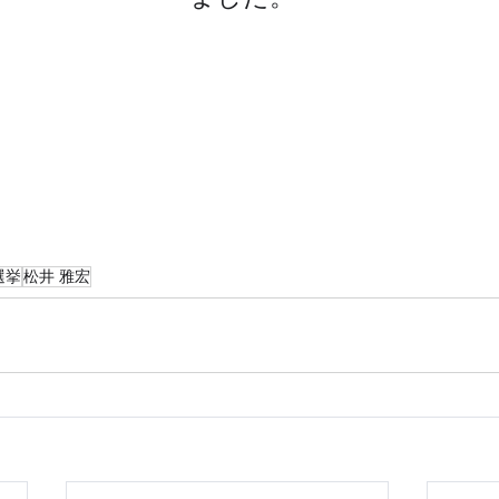
選挙
松井 雅宏