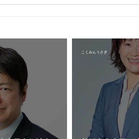
札幌市中央区_公認内定予定
国民
候補者
令和
こくみんうさぎ