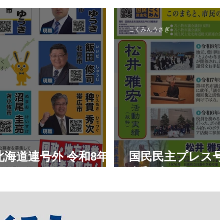
認内定予定候補者
札幌市中央区_
こくみんうさぎ
海道連号外 令和8年7
国民民主プレス
令和8年6月