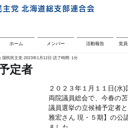
民主
党
北海道総支部連合会
ホーム
メンバー
活動報告
党員
 国民民主党
2023年1月12日
読了時間: 1分
予定者
２０２３年１月１１日(水)
両院議員総会で、今春の苫
議員選挙の立候補予定者と
雅宏さん 現・５期】の公
ました。