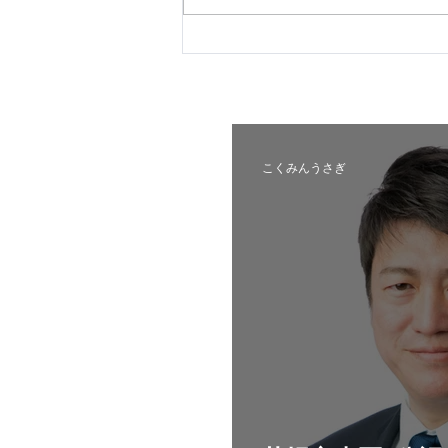
札幌市東区_公認内定予定候
補者
こくみんうさぎ