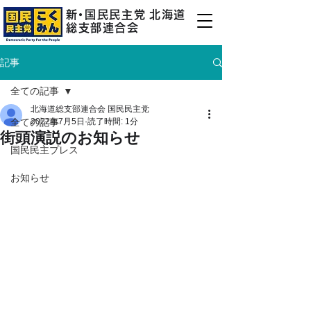
新
・
国民民主
党
北海道
総支部連合会
記事
全ての記事
北海道総支部連合会 国民民主党
全ての記事
2022年7月5日
読了時間: 1分
街頭演説のお知らせ
国民民主プレス
お知らせ