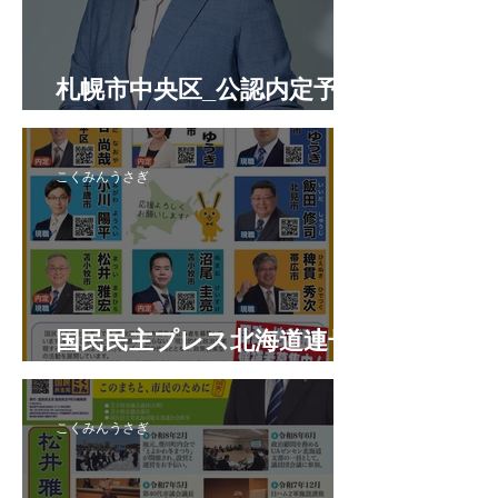
札幌市中央区_公認内定予定
候補者
こくみんうさぎ
国民民主プレス北海道連号
外 令和8年7月
こくみんうさぎ