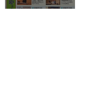
国民民主プレス号外 苫小牧
市特別号 令和8年6月
新
・
国民民主党
北海道総支部連合会
〒060-0005
北海道札幌市中央区北五