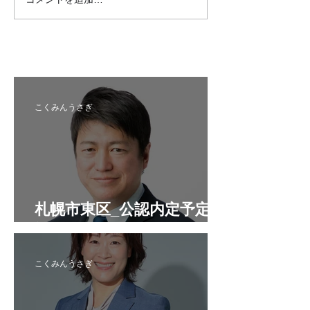
札幌市中央区_公認内定予
紋別市_推薦内
定候補者
者
こくみんうさぎ
札幌市東区_公認内定予定候
補者
こくみんうさぎ