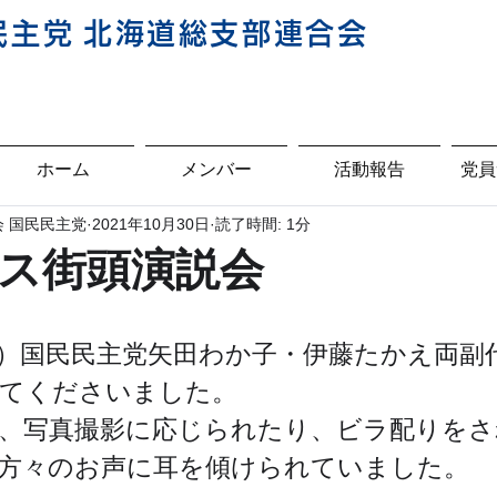
民主
党
北海道総支部連合会
ホーム
メンバー
活動報告
党員
 国民民主党
2021年10月30日
読了時間: 1分
ス街頭演説会
）国民民主党矢田わか子・伊藤たかえ両副
けてくださいました。
、写真撮影に応じられたり、ビラ配りをさ
方々のお声に耳を傾けられていました。