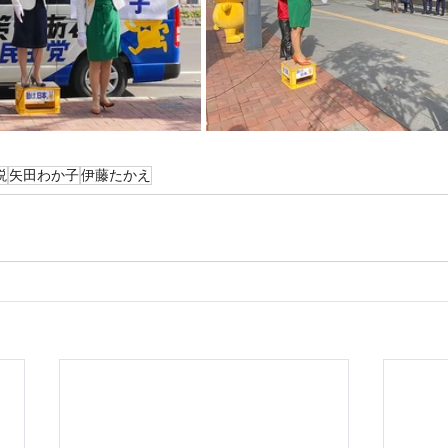
説
矢田わか子
伊藤たかえ