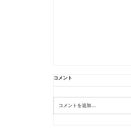
コメント
コメントを追加…
札幌市東区_公認内定予定候
補者