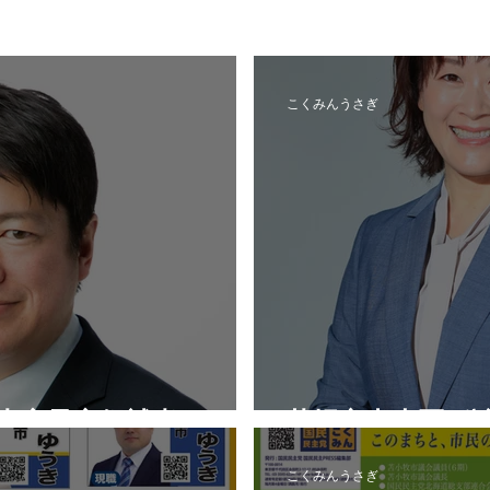
こくみんうさぎ
認内定予定候補者
札幌市中央区_
こくみんうさぎ