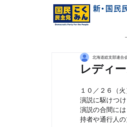
新
・
国民
北海道総支部連合会
レディー
１０／２６（火
演説に駆けつ
演説の合間には
持者や通行人の