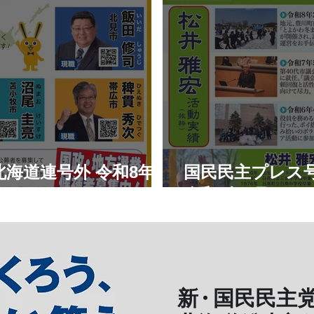
海道連号外 令和8年7
国民民主プレス
令和8年6月
新
・
国民民主