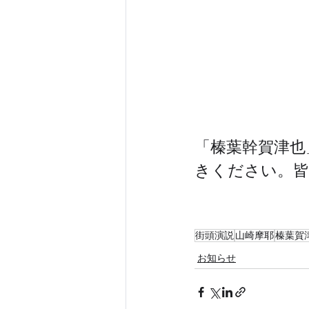
「榛葉幹賀津也
きください。
街頭演説
山崎摩耶
榛葉賀
お知らせ