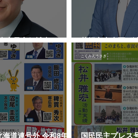
認内定予定候補者
札幌市中央区_
こくみんうさぎ
海道連号外 令和8年7
国民民主プレス