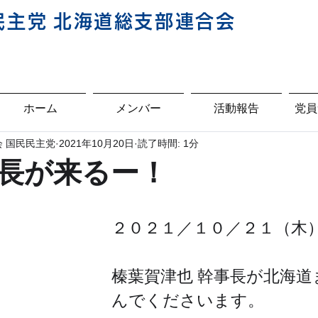
民主
党
北海道総支部連合会
ホーム
メンバー
活動報告
党員
 国民民主党
2021年10月20日
読了時間: 1分
長が来るー！
２０２１／１０／２１（木
榛葉賀津也 幹事長が北海道
んでくださいます。