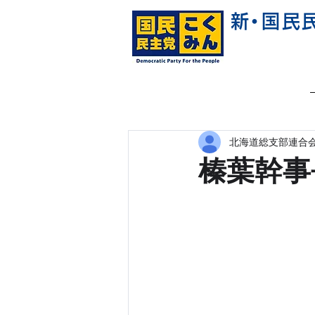
新
・
国民
北海道総支部連合会
榛葉幹事