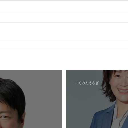
紋別
札幌市中央区_公認内定予定
候補者
こくみんうさぎ