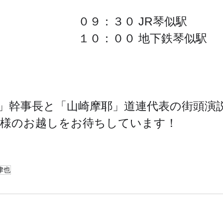
０９：３０ JR琴似駅
１０：００ 地下鉄琴似駅
」幹事長と「山崎摩耶」道連代表の街頭演
皆様のお越しをお待ちしています！
津也