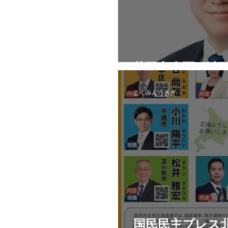
札幌市東区_公
こくみんうさぎ
国民民主プレス北