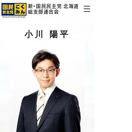
新
・
国民民主
党
北海道
総支部連合会
小川 陽平