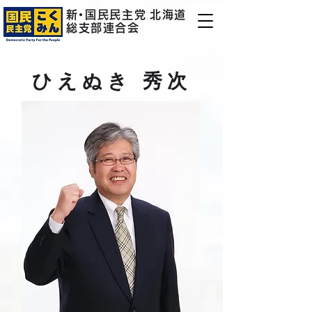
新
・
国民民主
党
北海道
総支部連合会
ひえぬき 秀次