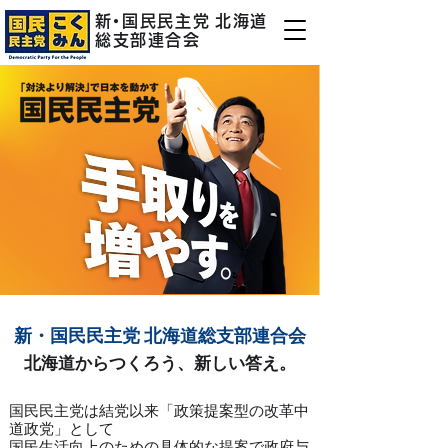
新
・
国民民主
党
北海道
総支部連合会
新・国民民主
党
北海道総支部連合会
北海道からつくろう、新しい答え。
国民民主党は結党以来「政策提案型の改革中
道政党」として
国民生活向上のための具体的な提案で政府与