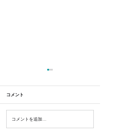
コメント
コメントを追加…
札幌市中央区_公認内定予
国民民主プレス
定候補者
号外 令和8年7月