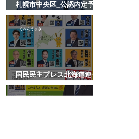
札幌市中央区_公認内定予定
候補者
こくみんうさぎ
国民民主プレス北海道連号
外 令和8年7月
こくみんうさぎ