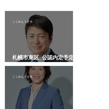
こくみんうさぎ
札幌市東区_公認内定予定候
補者
こくみんうさぎ