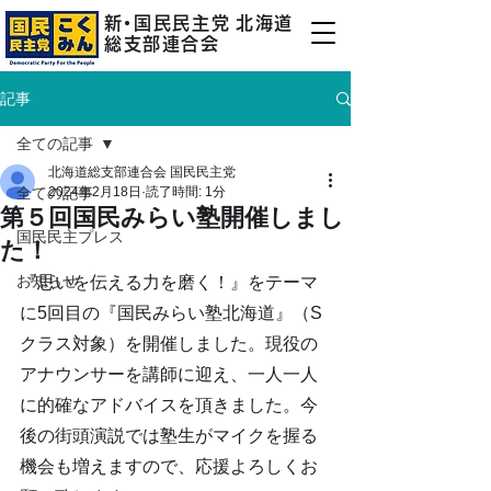
新
・
国民民主
党
北海道
総支部連合会
記事
全ての記事
北海道総支部連合会 国民民主党
全ての記事
2024年2月18日
読了時間: 1分
第５回国民みらい塾開催しまし
国民民主プレス
た！
お知らせ
『思いを伝える力を磨く！』をテーマ
に5回目の『国民みらい塾北海道』（S
クラス対象）を開催しました。現役の
アナウンサーを講師に迎え、一人一人
に的確なアドバイスを頂きました。今
後の街頭演説では塾生がマイクを握る
機会も増えますので、応援よろしくお