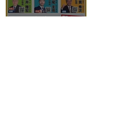
国民民主プレス北海道連号
外 令和8年7月
こくみんうさぎ
国民民主プレス号外 苫小牧
市特別号 令和8年6月