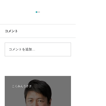
コメント
コメントを追加…
国民民主プレス号外 苫小
国民民主プレス
牧市特別号 令和8年6月
区特別号 令和8
こくみんうさぎ