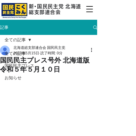
新
・
国民民主
党
北海道
総支部連合会
記事
全ての記事
北海道総支部連合会 国民民主党
全ての記事
2023年5月15日
読了時間: 0分
国民民主プレス号外 北海道版
国民民主プレス
令和５年５月１０日
お知らせ